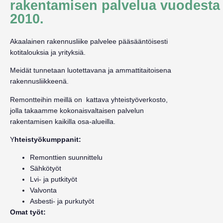
rakentamisen palvelua vuodesta
2010.
Akaalainen rakennusliike palvelee pääsääntöisesti
kotitalouksia ja yrityksiä.
Meidät tunnetaan luotettavana ja ammattitaitoisena
rakennusliikkeenä.
Remontteihin meillä on kattava yhteistyöverkosto,
jolla takaamme kokonaisvaltaisen palvelun
rakentamisen kaikilla osa-alueilla.
Y
hteistyökumppanit:
Remonttien suunnittelu
Sähkötyöt
Lvi- ja putkityöt
Valvonta
Asbesti- ja purkutyöt
Omat työt: