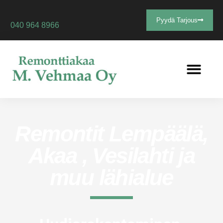
Pyydä Tarjous
040 964 8966
Remontit Lempäälä,
Akaa , Vesilahti ja
muu lähialue