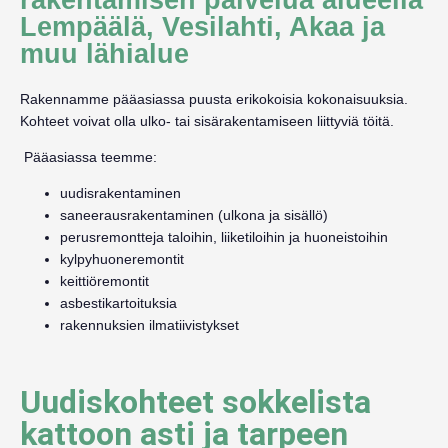
Lempäälä, Vesilahti, Akaa ja
muu lähialue
Rakennamme pääasiassa puusta erikokoisia kokonaisuuksia.
Kohteet voivat olla ulko- tai sisärakentamiseen liittyviä töitä.
Pääasiassa teemme:
uudisrakentaminen
saneerausrakentaminen (ulkona ja sisällö)
perusremontteja taloihin, liiketiloihin ja huoneistoihin
kylpyhuoneremontit
keittiöremontit
asbestikartoituksia
rakennuksien ilmatiivistykset
Uudiskohteet sokkelista
kattoon asti ja tarpeen