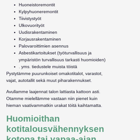
Huoneistoremontit
Kylpyhuoneremontit
Tiivistystyöt
Ulkovuorityöt
Uudisrakentaminen
Korjausrakentaminen
Palovaroittimien asennus
Asbestikartoitukset (työturvallisuus ja
ympäristön turvallisuus tarkasti huomioiden)
. yms. tiedustele muista töistä
Pystytämme puurunkoiset omakotitalot, varastot,
vajat, autotallit sekä muut piharakennukset.
Avullamme laajennat talon lattiasta kattoon asti.
Otamme mielellämme vastaan niin pienet kuin
hieman vaativammatkin urakat töitä kaihtamatta.
Huomioithan
kotitalousvähennyksen
kotona tai vapaa-ajan