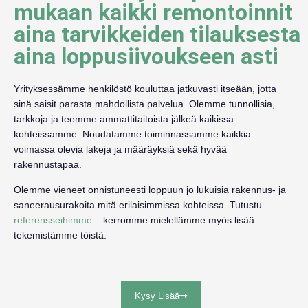
mukaan kaikki remontoinnit
aina tarvikkeiden tilauksesta
aina loppusiivoukseen asti
Yrityksessämme henkilöstö kouluttaa jatkuvasti itseään, jotta
sinä saisit parasta mahdollista palvelua. Olemme tunnollisia,
tarkkoja ja teemme ammattitaitoista jälkeä kaikissa
kohteissamme. Noudatamme toiminnassamme kaikkia
voimassa olevia lakeja ja määräyksiä sekä hyvää
rakennustapaa.
Olemme vieneet onnistuneesti loppuun jo lukuisia rakennus- ja
saneerausurakoita mitä erilaisimmissa kohteissa. Tutustu
referensseihimme
– kerromme mielellämme myös lisää
tekemistämme töistä.
Kysy Lisää