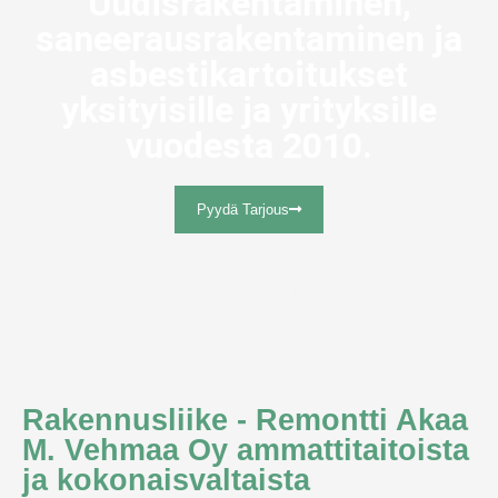
Uudisrakentaminen,
saneerausrakentaminen ja
asbestikartoitukset
yksityisille ja yrityksille
vuodesta 2010.
Pyydä Tarjous
Rakennusliike - Remontti Akaa
M. Vehmaa Oy ammattitaitoista
ja kokonaisvaltaista