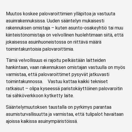
Muutos koskee palovaroittimien ylläpitoa ja vastuuta
asuinrakennuksissa. Uuden sääntelyn mukaisesti
rakennuksen omistaja – kuten asunto-osakeyhtiö tai muu
kiinteistönomistaja on velvollinen huolehtimaan siitä, että
jokaisessa asuinhuoneistossa on riittävä määrä
toimintakuntoisia palovaroittimia.
Tämä velvollisuus ei rajoitu pelkästään laitteiden
hankintaan, vaan rakennuksen omistajan vastuulla on myös
varmistaa, että palovaroittimet pysyvät jatkuvasti
toimintakunnossa. Vastuu kattaa kaikki tekniset
ratkaisut – olipa kyseessä paristokäyttöinen palovaroitin
tai sähköverkkoon kytketty laite.
Sääntelymuutoksen taustalla on pyrkimys parantaa
asumisturvallisuutta ja varmistaa, että tulipalot havaitaan
ajoissa kaikissa asuinympäristöissä.